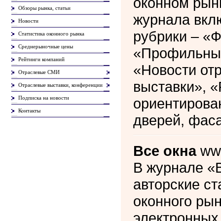
оконном рынк
Обзоры рынка, статьи
журнала вк
Новости
рубрики – «
Статистика оконного рынка
Среднерыночные цены
«Профильные
Рейтинги компаний
«Новости от
Отраслевые СМИ
выставки», 
Отраслевые выставки, конференции
Подписка на новости
ориентирован
Контакты
дверей, фас
Все окна
www
В журнале «
авторские ст
оконного рын
электронных