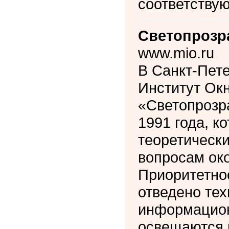
соответству
Светопрозр
www.mio.ru
В Санкт-Пет
Институт Ок
«Светопрозр
1991 года, к
теоретическ
вопросам око
Приоритетное
отведено тех
информацион
освещаются 