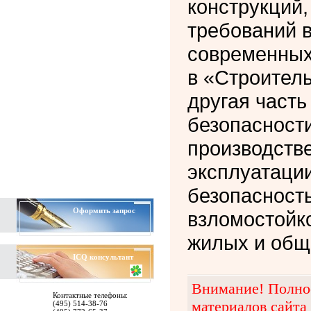
конструкций
требований в
современных
в «Строитель
другая част
безопасности
производстве
эксплуатации
безопасност
Оформить запрос
взломостойк
жилых и общ
ICQ
консультант
Внимание! Полное
Контактные телефоны:
материалов сайта
(495) 514-38-76