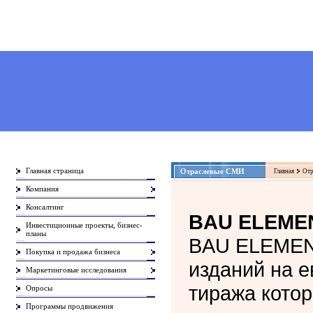
Главная страница
Отраслевые СМИ
Главная
Отр
Компания
Консалтинг
BAU ELEME
Инвестиционные проекты, бизнес-
планы
BAU ELEMENT
Покупка и продажа бизнеса
изданий на е
Маркетинговые исследования
тиража котор
Опросы
Программы продвижения