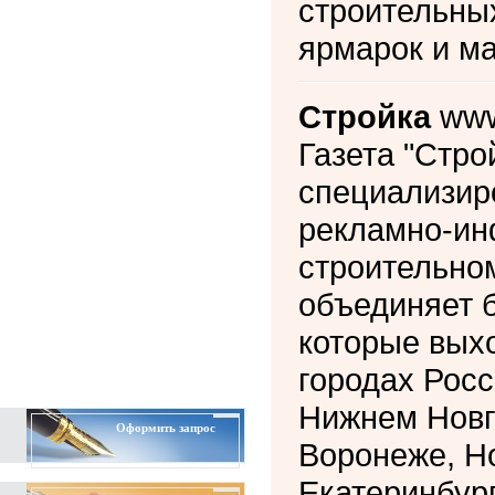
строительных
ярмарок и ма
Стройка
www
Газета "Стро
специализир
рекламно-ин
строительном
объединяет б
которые вых
городах Рос
Нижнем Новг
Оформить запрос
Воронеже, Н
Екатеринбург