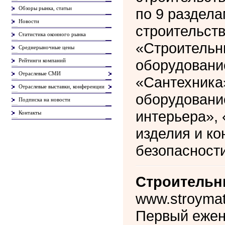
Обзоры рынка, статьи
по 9 раздел
Новости
строительств
Статистика оконного рынка
«Строительн
Среднерыночные цены
оборудовани
Рейтинги компаний
Отраслевые СМИ
«Сантехника
Отраслевые выставки, конференции
оборудовани
Подписка на новости
интерьера»,
Контакты
изделия и к
безопасности
Строительн
www.stroymat
Первый ежен