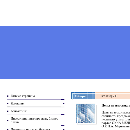
Главная страница
Обзоры
все обзоры
Компания
Цены на пластиков
Консалтинг
Цены на пластиковые
стоимость предлож
Инвестиционные проекты, бизнес-
несколько упала. В
планы
портал ОКНА МЕДИА
О.К.Н.А. Маркетин
Покупка и продажа бизнеса