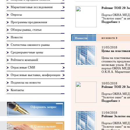
Маркетинговые исследования
Рейтинг ТОП 20 Зо
Опросы
Портал ОКНА МЕДИА
"Золотое окно" за а
Подробнее
Программы продвижения
Обзоры рынка, статьи
Новости
Новости
все новости
Статистика оконного рынка
11/05/2018
Цены на пластиков
Среднерыночные цены
Цены на пластиковые
Рейтинги компаний
стоимость предлож
несколько упала. В
Отраслевые СМИ
портал ОКНА МЕДИА
О.К.Н.А. Маркетин
Отраслевые выставки, конференции
Подписка на новости
10/05/2018
Рейтинг ТОП 20 Зо
Контакты
Портал ОКНА МЕДИА
"Золотое окно" за а
Подробнее
Оформить запрос
11/04/2018
Рейтинг Золотое ок
Портал ОКНА МЕДИА
ICQ
консультант
"Золотое окно" за м