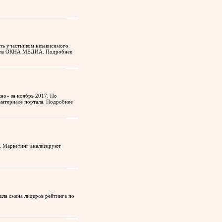
ать участником независимого
ртала ОКНА МЕДИА.
Подробнее
но» за ноябрь 2017. По
материале портала.
Подробнее
. Маркетинг анализируют
ла смена лидеров рейтинга по