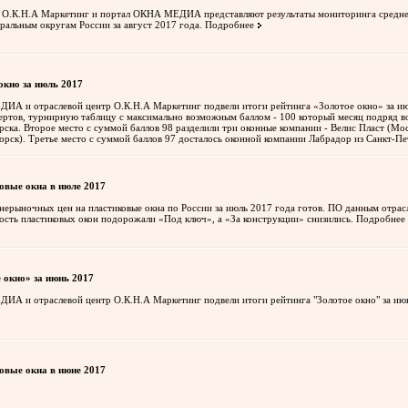
р О.К.Н.А Маркетинг и портал ОКНА МЕДИА представляют результаты мониторинга средне
еральным округам России за август 2017 года.
Подробнее
окно за июль 2017
А и отраслевой центр О.К.Н.А Маркетинг подвели итоги рейтинга «Золотое окно» за ию
ертов, турнирную таблицу с максимально возможным баллом - 100 который месяц подряд во
рска. Второе место с суммой баллов 98 разделили три оконные компании - Велис Пласт (Мо
орск). Третье место с суммой баллов 97 досталось оконной компании Лабрадор из Санкт-Пе
овые окна в июле 2017
ерыночных цен на пластиковые окна по России за июль 2017 года готов. ПО данным отрас
ость пластиковых окон подорожали «Под ключ», а «За конструкции» снизились.
Подробнее
 окно» за июнь 2017
А и отраслевой центр О.К.Н.А Маркетинг подвели итоги рейтинга "Золотое окно" за ию
овые окна в июне 2017