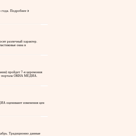
о года.
Подробнее
осят различный характер.
астиковые окна в
ания) пройдет 7-я церемония
але портала ОКНА МЕДИА.
ДИА оценивают изменения цен
кабрь. Традиционно данные