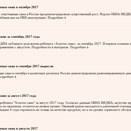
овые окна в октябре 2017
а пластиковые окна в России продемонстрировали существенный рост. Портал ОКНА МЕДИ
лебания цен на ПВХ-конструкции.
Подробнее
окно за сентябрь 2017 года
А публикует результаты рейтинга «Золотое окно» за сентябрь 2017. В первом осеннем м
сравнению с августом. Подробности в материале.
Подробнее
овые окна в сентябре 2017 выросли
вые окна в сентябре в различных регионах России демонстрировали разнонаправленную дин
одробнее
окно за август 2017 года
рейтинга "Золотое окно" за август 2017 года. Согласно данным ОКНА МЕДИА, качество п
да по-прежнему остается на низком уровне. Оконный рынок находится в длительной стагнац
ледние 4 года отразилось не только на качестве продукта, но и на уровне сервисного обслу
овые окна в августе 2017