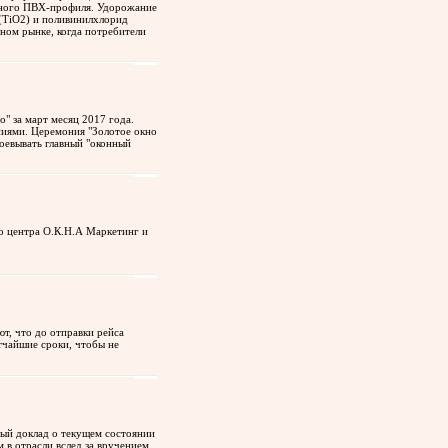
онного ПВХ-профиля. Удорожание
 (TiO2) и поливинилхлорид
ном рынке, когда потребители
 за март месяц 2017 года.
ниями. Церемония "Золотое окно
воевывать главный "оконный
о центра О.К.Н.А Маркетинг и
, что до отправки рейса
тчайшие сроки, чтобы не
ный доклад о текущем состоянии
 в отрасли вслед за вручением