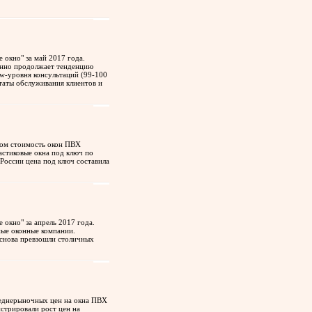
окно" за май 2017 года.
ренно продолжает тенденцию
ow-уровня консультаций (99-100
таты обслуживания клиентов и
лом стоимость окон ПВХ
астиковые окна под ключ по
о России цена под ключ составила
окно" за апрель 2017 года.
ные оконные компании.
 снова превзошли столичных
еднерыночных цен на окна ПВХ
стрировали рост цен на