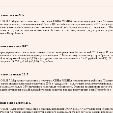
 окно» за май 2017
 О.К.Н.А Маркетинг совместно с порталом ОКНА МЕДИА подвели итоги рейтинга "Золотое 
 месяца показали, что максимальный балл - 100 не набрала ни одна компания. 2017 год уве
а консультирования менеджеров оконных компаний, все больше отдаляясь от идеального W
тельно и то, что региональные компании обгоняют столичные, демонстрируя лучшие резуль
рвиса.
Подробнее
овые окна в мае 2017
среднерыночных цен на пластиковые окна по всем регионам России за май 2017 года. В це
зменилась по сравнению с предыдущим месяцем. В Москве покупатели могут приобрести пл
ей за квадратный метр (+3,0%) и за изделие стоимость составила - 6 413 рублей (+4,6%). П
а изделие - 5 559 рублей (+0,6%).
Подробнее
 окно» за апрель 2017
 О.К.Н.А Маркетинг совместно с порталом ОКНА МЕДИА подвели итоги рейтинга "Золотое 
 апрель показал следующую картину: 65% в «двадцатке» сильнейших составляют региональ
и занимают только 35% почетного пьедестала победителей. Оконные компании из регионов
родемонстрировав самый высокий уровень качества продаж пластиковых окон.
Подробнее
овые окна в апреле 2017
р О.К.Н.А Маркетинг совместно с оконным порталом ОКНА МЕДИА опубликовали итоги ср
 России. Согласно данным экспертов оконного рынка в апреле все регионы России продемон