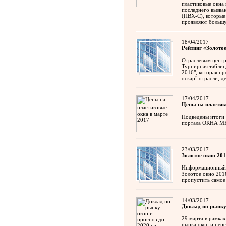
пластиковые окна
последнего вызва
(ПВХ-С), которые
проявляют большу
18/04/2017
Рейтинг «Золотое
Отраслевым центр
Турнирная таблиц
2016", которая пр
оскар" отрасли, д
17/04/2017
Цены на пластик
Подведены итоги 
портала ОКНА МЕ
23/03/2017
Золотое окно 201
Информационный п
Золотое окно 201
пропустить самое
14/03/2017
Доклад по рынку 
29 марта в рамка
рынка окон и перс