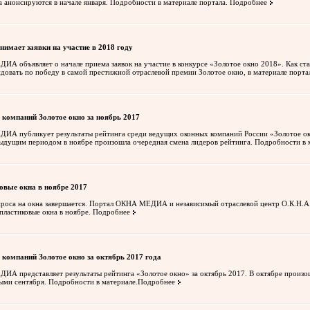
а анонсируются в начале января. Подробности в материале портала.
Подробнее
нимает заявки на участие в 2018 году
А объявляет о начале приема заявок на участие в конкурсе «Золотое окно 2018». Как ст
ндовать по победу в самой престижной отраслевой премии Золотое окно, в материале по
 компаний Золотое окно за ноябрь 2017
А публикует результаты рейтинга среди ведущих оконных компаний России «Золотое ок
ыдущим периодом в ноябре произошла очередная смена лидеров рейтинга. Подробности в 
овые окна в ноябре 2017
проса на окна завершается. Портал ОКНА МЕДИА и независимый отраслевой центр О.К.Н.А
пластиковые окна в ноябре.
Подробнее
 компаний Золотое окно за октябрь 2017 года
А представляет результаты рейтинга «Золотое окно» за октябрь 2017. В октябре произош
ыми сентября. Подробности в материале.
Подробнее