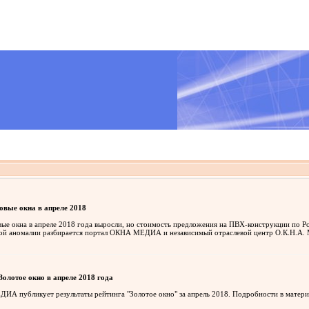
овые окна в апреле 2018
вые окна в апреле 2018 года выросли, но стоимость предложения на ПВХ-конструкции по Ро
й аномалии разбирается портал ОКНА МЕДИА и независимый отраслевой центр О.К.Н.А. 
олотое окно в апреле 2018 года
А публикует результаты рейтинга "Золотое окно" за апрель 2018. Подробности в матери