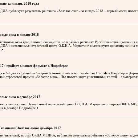
окно за январь 2018 года
А публикует результаты рейтинга «Золотое окно» за январь 2018 – первый месяц новог
овые окна в январе 2018
астиковые окна традиционно снижаются, но в разных регионах России ценовые изменения н
А и независимый отраслевой центр О.К.Н.А. Маркетинг анализируют динамику цен на пл
е
017» пройдет в новом формате в Нюрнберге
да в 3-й день крупнейшей мировой оконной выставки Fensterbau Frontale в Нюрнберге (Герм
ной отраслевой премии «Золотое окно». Что нового ждет участников и гостей – в матери
овые окна в декабре 2017
зких цен на окна. Независимый отраслевой центр О.К.Н.А. Маркетинг и портал ОКНА МЕ
на в декабре.
Подробнее
 компаний Золотое окно: декабрь 2017
я читателей, портал ОКНА МЕДИА, публикует результаты рейтинга «Золотое окно» за де