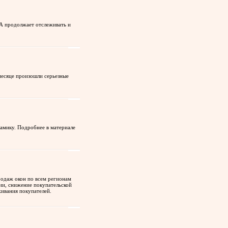
А продолжает отслеживать и
есяце произошли серьезные
амику. Подробнее в материале
родаж окон по всем регионам
ии, снижение покупательской
живания покупателей.