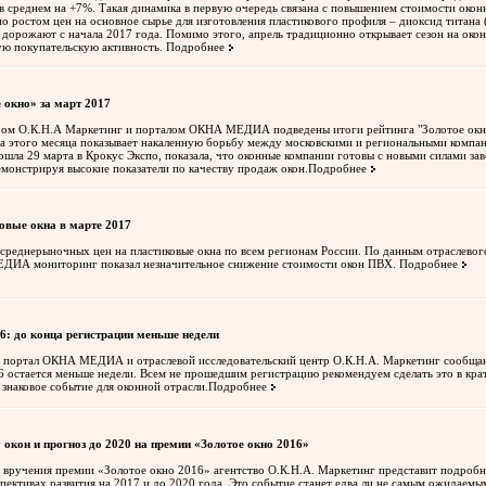
 в среднем на +7%. Такая динамика в первую очередь связана с повышением стоимости ок
но ростом цен на основное сырье для изготовления пластикового профиля – диоксид титана
 дорожают с начала 2017 года. Помимо этого, апрель традиционно открывает сезон на окон
ю покупательскую активность.
Подробнее
 окно» за март 2017
ом О.К.Н.А Маркетинг и порталом ОКНА МЕДИА подведены итоги рейтинга "Золотое окно"
а этого месяца показывает накаленную борьбу между московскими и региональными компа
ошла 29 марта в Крокус Экспо, показала, что оконные компании готовы с новыми силами за
емонстрируя высокие показатели по качеству продаж окон.
Подробнее
овые окна в марте 2017
среднерыночных цен на пластиковые окна по всем регионам России. По данным отраслевог
ДИА мониторинг показал незначительное снижение стоимости окон ПВХ.
Подробнее
6: до конца регистрации меньше недели
ортал ОКНА МЕДИА и отраслевой исследовательский центр О.К.Н.А. Маркетинг сообщают
6 остается меньше недели. Всем не прошедшим регистрацию рекомендуем сделать это в кра
 знаковое событие для оконной отрасли.
Подробнее
окон и прогноз до 2020 на премии «Золотое окно 2016»
х вручения премии «Золотое окно 2016» агентство О.К.Н.А. Маркетинг представит подроб
пективах развития на 2017 и до 2020 года. Это событие станет едва ли не самым ожидаемым