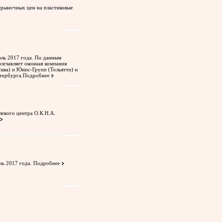
рыночных цен на пластиковые
ль 2017 года. По данным
зглавляет оконная компания
сква) и Юнис-Групп (Тольятти) и
тербурга.
Подробнее
левого центра О.К.Н.А.
нь 2017 года.
Подробнее