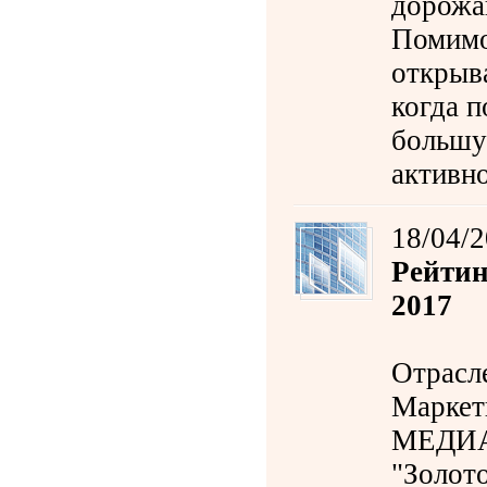
дорожаю
Помимо
открыва
когда 
большу
активн
18/04/
Рейтин
2017
Отрасл
Маркет
МЕДИА 
"Золото