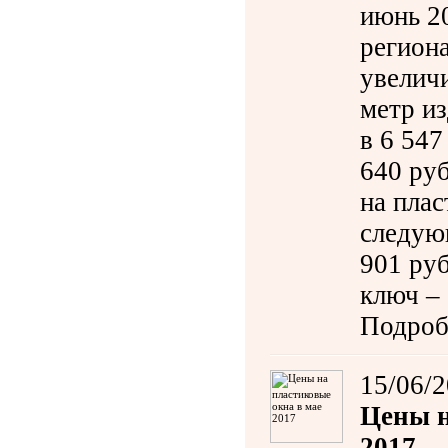
июнь 2
региона
увелич
метр и
в 6 547
640 руб
на пла
следующ
901 руб
ключ – 
Подроб
15/06/
Цены н
2017