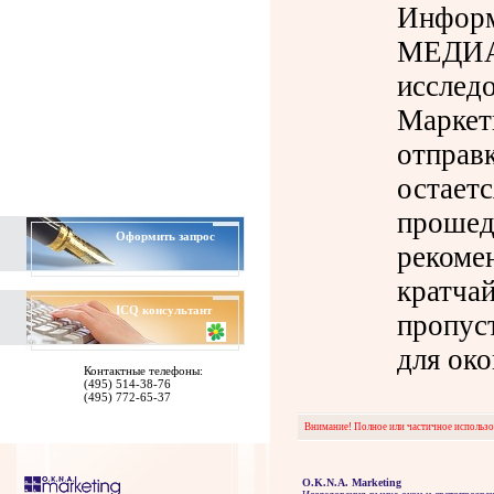
Инфор
МЕДИА 
исслед
Маркет
отправк
остаетс
прошед
Оформить запрос
рекомен
кратча
ICQ
консультант
пропус
для ок
Контактные телефоны:
(495) 514-38-76
(495) 772-65-37
Внимание! Полное или частичное использов
O.K.N.A. Marketing