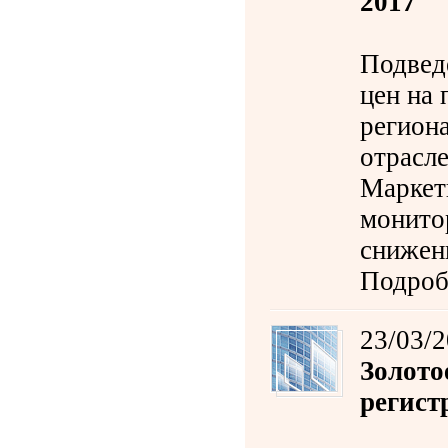
2017
Подвед
цен на 
регион
отрасл
Маркет
монито
снижен
Подроб
23/03/
Золото
регист