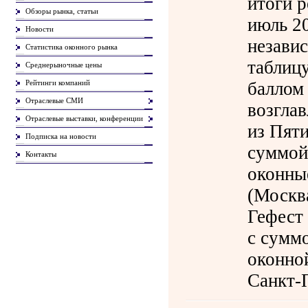
итоги р
Обзоры рынка, статьи
июль 2
Новости
незави
Статистика оконного рынка
таблиц
Среднерыночные цены
Рейтинги компаний
баллом
Отраслевые СМИ
возгла
Отраслевые выставки, конференции
из Пяти
Подписка на новости
суммой
Контакты
оконны
(Москв
Гефест 
с суммо
оконно
Санкт-