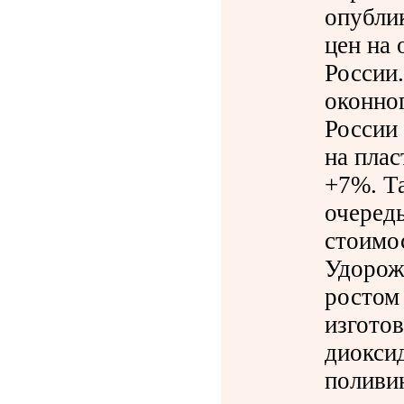
опубли
цен на
России
оконног
России
на плас
+7%. Т
очеред
стоимо
Удорож
ростом 
изгото
диоксид
поливи