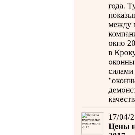
года. Т
показы
между 
компан
окно 20
в Кроку
оконны
силами
"оконны
демонс
качест
17/04/
Цены н