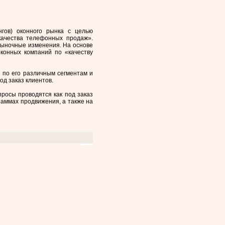
гов) оконного рынка с целью
качества телефонных продаж».
рыночные изменения. На основе
конных компаний по «качеству
 по его различным сегментам и
д заказ клиентов.
росы проводятся как под заказ
раммах продвижения, а также на