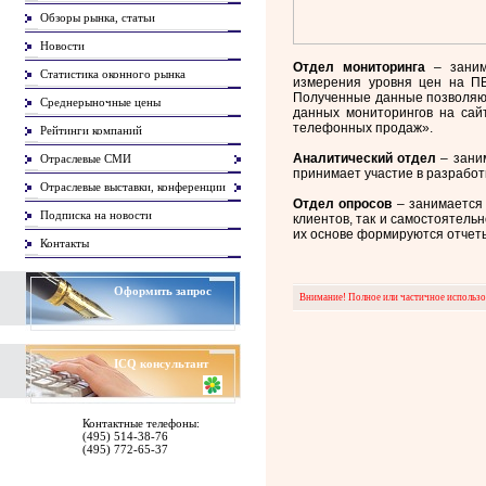
Обзоры рынка, статьи
Новости
Отдел мониторинга
– заним
Статистика оконного рынка
измерения уровня цен на ПВ
Полученные данные позволяют
Среднерыночные цены
данных мониторингов на сай
телефонных продаж».
Рейтинги компаний
Аналитический отдел
– заним
Отраслевые СМИ
принимает участие в разработ
Отраслевые выставки, конференции
Отдел опросов
– занимается
Подписка на новости
клиентов, так и самостоятель
их основе формируются отчет
Контакты
Оформить запрос
Внимание! Полное или частичное использов
ICQ
консультант
Контактные телефоны:
(495) 514-38-76
(495) 772-65-37