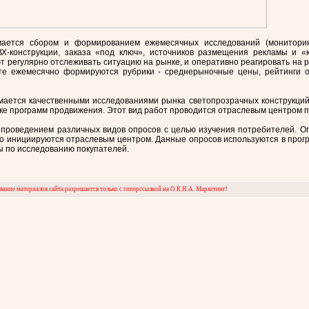
ается сбором и формированием ежемесячных исследований (мониторин
Х-конструкции, заказа «под ключ», источников размещения рекламы и «
 регулярно отслеживать ситуацию на рынке, и оперативно реагировать на 
те ежемесячно формируются рубрики - среднерыночные цены, рейтинги о
ается качественными исследованиями рынка светопрозрачных конструкций
ке программ продвижения. Этот вид работ проводится отраслевым центром по
 проведением различных видов опросов с целью изучения потребителей. Оп
но инициируются отраслевым центром. Данные опросов используются в прог
ы по исследованию покупателей.
ание материалов сайта разрешается только с гиперссылкой на О.К.Н.А. Маркетинг!