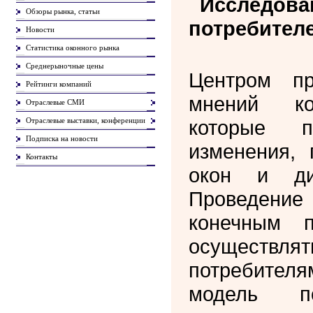
Исследов
Обзоры рынка, статьи
потребител
Новости
Статистика оконного рынка
Среднерыночные цены
Центром пр
Рейтинги компаний
мнений ко
Отраслевые СМИ
Отраслевые выставки, конференции
которые п
Подписка на новости
изменения,
Контакты
окон и ди
Проведен
конечным п
осуществля
потребителям
модель п